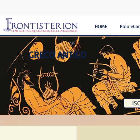
HOME
Polo eCa
GRECO ANTICO
ISC