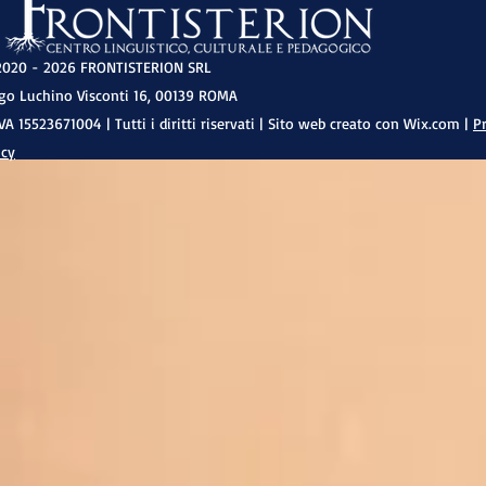
020 - 2026
FRONTISTERION SRL
go Luchino Visconti 16, 00139 ROMA
IVA 15523671004 | Tutti i diritti riservati | Sito web creato con Wix.com |
P
icy