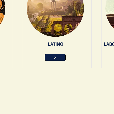
LATINO
LABO
>