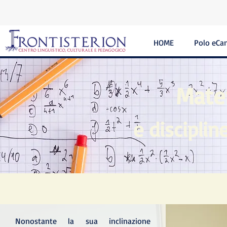
HOME
Polo eCa
Mate
e disciplin
Nonostante la sua inclinazione